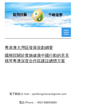
龍飛技藝
千峰道學
粵港澳大灣區發展規劃綱要
國務院關於實施健康中國行動的意見
橫琴粵澳深度合作區建設總體方案
電子郵箱 E-mail：
qianfengmacau@gmail.com
電話 Phone：+853
68850680