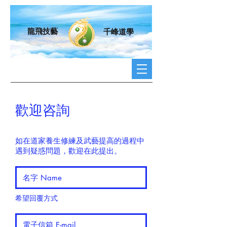
龍飛技藝
千峰道學
歡迎咨詢
如在道家養生修練及武藝提高的過程中
遇到疑惑問題，歡迎在此提出。
​希望回覆方式