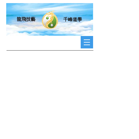
龍飛技藝
千峰道學
澳門道家
文化協會
章程