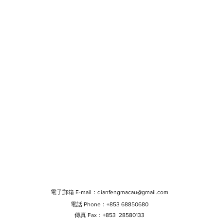
電子郵箱 E-mail：
qianfengmacau@gmail.com
電話 Phone：+853 68850680
傳真 Fax：+853 28580133