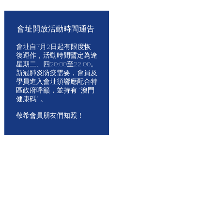
會址開放活動時間通告
會址自7月2日起有限度恢
復運作，活動時間暫定為逢
星期二、四20:00至22:00。
新冠肺炎防疫需要，會員及
學員進入會址須響應配合特
區政府呼籲，並持有 “澳門
健康碼” 。
敬希會員朋友們知照！