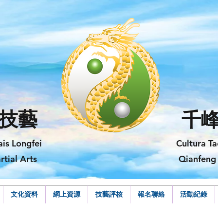
技藝
千
ais Longfei
Cultura Ta
rtial Arts
Qianfeng 
文化資料
網上資源
技藝評核
報名聯絡
活動紀錄