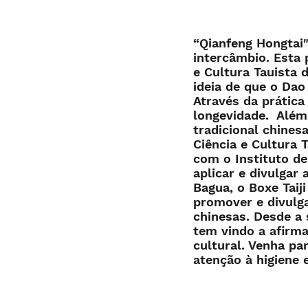
“Qianfeng Hongtai
intercâmbio. Esta 
e Cultura Tauista 
ideia de que o Dao
Através da prátic
longevidade. Além
tradicional chines
Ciência e Cultura
com o Instituto de
aplicar e divulgar 
Bagua, o Boxe Tai
promover e divulga
chinesas. Desde a 
tem vindo a afirm
cultural. Venha pa
atenção à higiene 