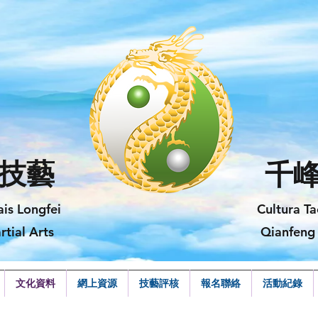
技藝
千
ais Longfei
Cultura Ta
rtial Arts
Qianfeng 
文化資料
網上資源
技藝評核
報名聯絡
活動紀錄