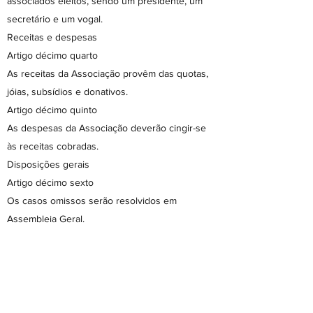
associados eleitos, sendo um presidente, um
secretário e um vogal.
Receitas e despesas
Artigo décimo quarto
As receitas da Associação provêm das quotas,
jóias, subsídios e donativos.
Artigo décimo quinto
As despesas da Associação deverão cingir-se
às receitas cobradas.
Disposições gerais
Artigo décimo sexto
Os casos omissos serão resolvidos em
Assembleia Geral.
Artigo décimo sétimo
A Associação usará como distintivo o que
consta do desenho anexo.
Cartório Notarial das Ilhas, Taipa, aos oito de