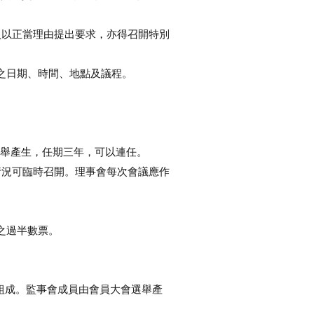
員以正當理由提出要求，亦得召開特別
議之日期、時間、地點及議程。
選舉產生，任期三年，可以連任。
情況可臨時召開。理事會每次會議應作
之過半數票。
數組成。監事會成員由會員大會選舉產