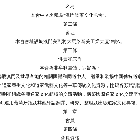
名稱
本會中文名稱為“澳門道家文化協會”。
第二條
會址
本會會址設於澳門美副將大馬路新美工業大廈11樓A。
第三條
性質和宗旨
本會為非牟利團體，宗旨為：
廣泛聯繫澳門及世界各地的相關團體和同道中人，繼承和發揚中國傳統道
 整合道家養生文化和道家武藝文化等中華傳統文化資源，開辦各類培訓
. 策劃和組織各種道家文化範疇的交流活動，構築國際道家文化交流平
4. 運用葡萄牙語及其他外語翻譯、研究、整理及出版道家文化典籍
第二章
會員
第四條
會員資格