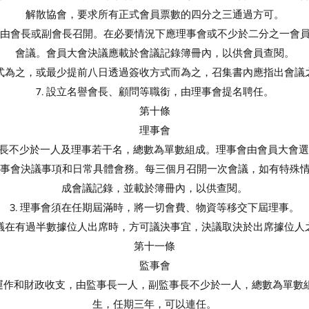
解散協會，要求所有正式會員票數的四分之三通過方可。
議，由會長或副會長召開。在必要情況下應理事會或不少於二分之一會
會議。會員大會決議應載於會議記錄簿冊內，以供會員查閱。
方式為之，或最少提前八日透過簽收方式而為之，召集書內應指出會
7. 設立名譽會長、顧問等職銜，由理事會提名聘任。
第十條
理事會
理事長不少於一人及理事若干名，總數為單數組成。理事會由會員大會
、理事會決議事項和日常具體會務。每三個月召開一次會議，如有特殊
成會議記錄，並載於簿冊內，以供查閱。
3. 理事會須在任期屆滿時，將一切會費、物資等移交下屆理事。
會會議在有過半數據位人出席時，方可議決事宜，決議取決於出席據位人
第十一條
監事會
務運作和財政收支，由監事長一人，副監事長不少於一人，總數為單
生，任期三年，可以連任。