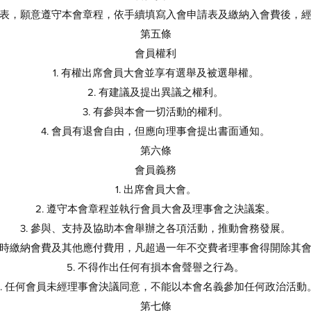
表，願意遵守本會章程，依手續填寫入會申請表及繳納入會費後，
第五條
會員權利
1. 有權出席會員大會並享有選舉及被選舉權。
2. 有建議及提出異議之權利。
3. 有參與本會一切活動的權利。
4. 會員有退會自由，但應向理事會提出書面通知。
第六條
會員義務
1. 出席會員大會。
2. 遵守本會章程並執行會員大會及理事會之決議案。
3. 參與、支持及協助本會舉辦之各項活動，推動會務發展。
 按時繳納會費及其他應付費用，凡超過一年不交費者理事會得開除其
5. 不得作出任何有損本會聲譽之行為。
6. 任何會員未經理事會決議同意，不能以本會名義參加任何政治活動
第七條