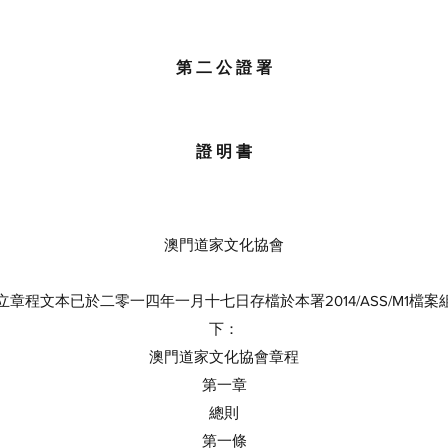
第 二 公 證 署
證 明 書
澳門道家文化協會
程文本已於二零一四年一月十七日存檔於本署2014/ASS/M1檔
下：
澳門道家文化協會章程
第一章
總則
第一條