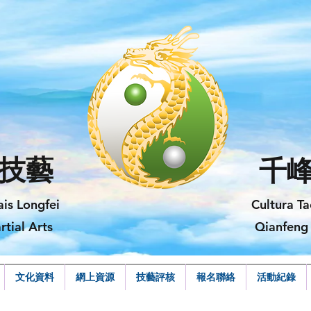
技藝
千
ais Longfei
Cultura Ta
rtial Arts
Qianfeng 
文化資料
網上資源
技藝評核
報名聯絡
活動紀錄