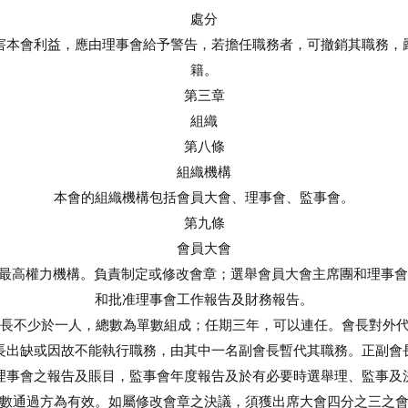
處分
害本會利益，應由理事會給予警告，若擔任職務者，可撤銷其職務，
籍。
第三章
組織
第八條
組織機構
本會的組織機構包括會員大會、理事會、監事會。
第九條
會員大會
本會最高權力機構。負責制定或修改會章；選舉會員大會主席團和理事
和批准理事會工作報告及財務報告。
副會長不少於一人，總數為單數組成；任期三年，可以連任。會長對外
長出缺或因故不能執行職務，由其中一名副會長暫代其職務。正副會
表決理事會之報告及賬目，監事會年度報告及於有必要時選舉理、監事及
對多數通過方為有效。如屬修改會章之決議，須獲出席大會四分之三之