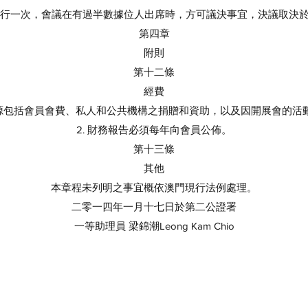
少舉行一次，會議在有過半數據位人出席時，方可議決事宜，決議取決
第四章
附則
第十二條
經費
費來源包括會員會費、私人和公共機構之捐贈和資助，以及因開展會的活
2. 財務報告必須每年向會員公佈。
第十三條
其他
本章程未列明之事宜概依澳門現行法例處理。
二零一四年一月十七日於第二公證署
一等助理員 梁錦潮Leong Kam Chio