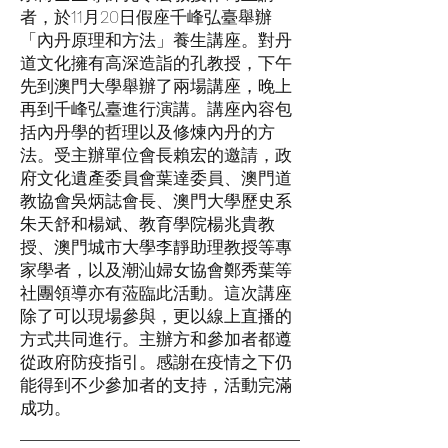
者，於11月20日假座千峰弘臺舉辦
「內丹原理和方法」養生講座。對丹
道文化擁有高深造詣的孔教授，下午
先到澳門大學舉辦了兩場講座，晚上
再到千峰弘臺進行演講。講座內容包
括內丹學的哲理以及修煉內丹的方
法。受主辦單位會長賴宏的邀請，政
府文化遺產委員會葉達委員、澳門道
教協會吳炳誌會長、澳門大學歷史系
朱天舒和楊斌、教育學院楊兆貴教
授、澳門城市大學李靜助理教授等專
家學者，以及潮汕婦女協會鄭秀葉等
社團領導亦有蒞臨此活動。這次講座
除了可以現場參與，更以線上直播的
方式共同進行。主辦方和參加者都遵
從政府防疫指引。感謝在疫情之下仍
能得到不少參加者的支持，活動完滿
成功。