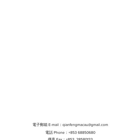
電子郵箱 E-mail：
qianfengmacau@gmail.com
電話 Phone：+853 68850680
傳真 Fax：+853 28580133