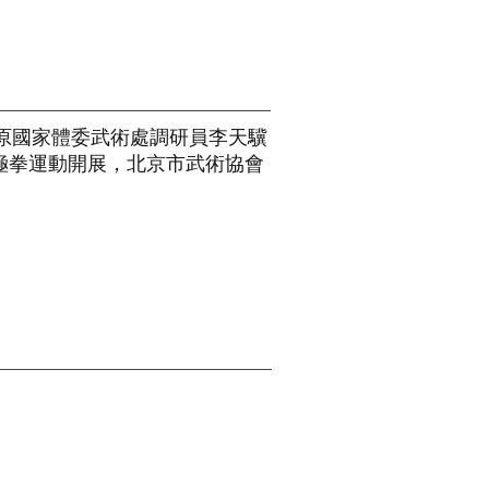
、原國家體委武術處調研員李天驥
極拳運動開展，北京市武術協會
4