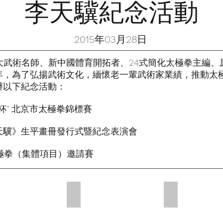
李天驥紀念活動
2015年03月28日
十大武術名師、新中國體育開拓者、24式簡化太極拳主編
年，為了弘揚武術文化，緬懷老一輩武術家業績，推動太
辦以下紀念活動：
李天驥杯” 北京市太極拳錦標賽
李天驥》生平畫冊發行式暨紀念表演會
太極拳（集體項目）邀請賽
紀念活動3
李天驥紀念活動8
李天驥紀念活動