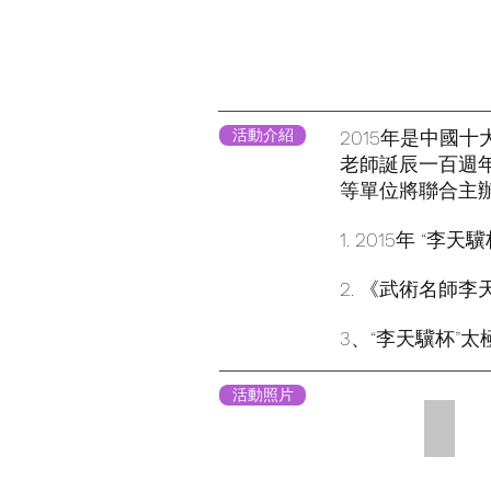
活動介紹
2015年是中國
老師誕辰一百週
等單位將聯合主
1. 2015年 “
2. 《武術名師
3、“李天驥杯”
活動照片
李天驥