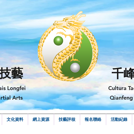
技藝
千
ais Longfei
Cultura Ta
rtial Arts
Qianfeng 
文化資料
網上資源
技藝評核
報名聯絡
活動紀錄