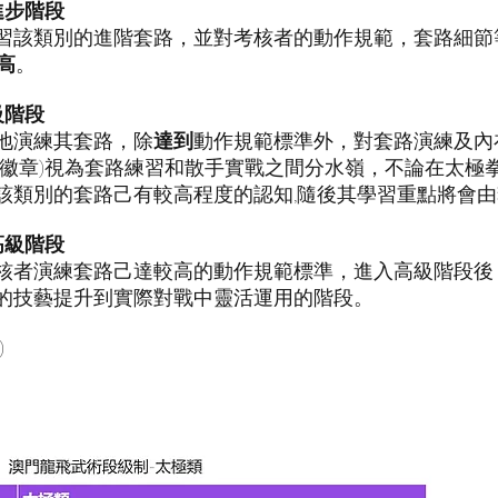
進步階段
習該類別的進階套路，並對考核者的動作規範，套路細節
高
。
級階段
地演練其套路，除
達到
動作規範標準外，對套路演練及內
色徽章)視為套路練習和散手實戰之間分水嶺，不論在太極
該類別的套路己有較高程度的認知,隨後其學習重點將會
高級階段
核者演練套路己達較高的動作規範標準，進入高級階段後
的技藝提升到實際對戰中靈活運用的階段。
)