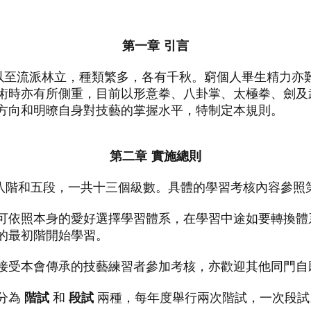
第一章 引言
至流派林立，種類繁多，各有千秋。窮個人畢生精力亦
術時亦有所側重，目前以形意拳、八卦掌、太極拳、劍及
方向和明暸自身對技藝的掌握水平，特制定本規則。
第二章 實施總則
為八階和五段，一共十三個級數。具體的學習考核內容參照第三
學員可依照本身的愛好選擇學習體系，在學習中途如要轉換
的最初階開始學習。
主要接受本會傳承的技藝練習者參加考核，亦歡迎其他同門
核分為
階試
和
段試
兩種，每年度舉行兩次階試，一次段試