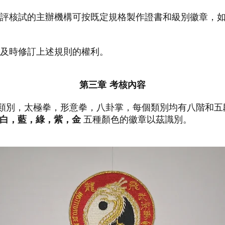
術技藝評核試的主辦機構可按既定規格製作證書和級別徽章，
情況及時修訂上述規則的權利。
第三章 考核內容
類別，太極拳，形意拳，八卦掌，每個類別均有八階和五
白，藍，綠，紫，金
五種顏色的徽章以茲識別。