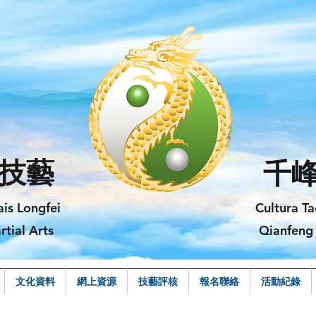
技藝
千
ais Longfei
Cultura Ta
rtial Arts
Qianfeng 
文化資料
網上資源
技藝評核
報名聯絡
活動紀錄