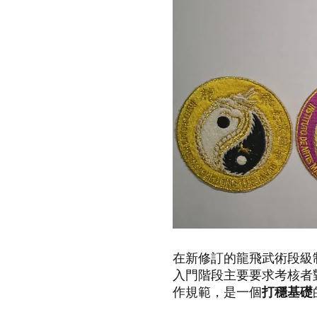
在新修訂的龍飛武術段級制
入門階段主要要求考核者
作規範，是一個
打穩基礎