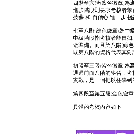
四階至六階(藍色徽章)為
進步階段則要求考核者學
技藝
和
自信心
進一步
提
七至八階(綠色徽章)為
中
中級階段指考核者能自如
做準備。而且第八階(綠
取第八階的資格代表其對
初段至三段(紫色徽章)為
通過前面八階的學習，考
實戰，是一個把以往學到
第四段至第五段(金色徽章
具體的考核內容如下：