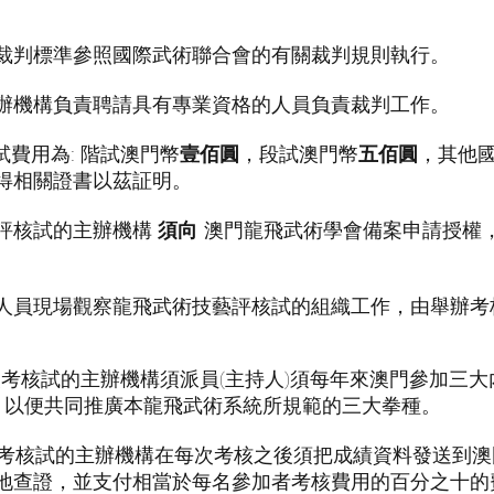
的裁判標準參照國際武術聯合會的有關裁判規則執行。
主辦機構負責聘請具有專業資格的人員負責裁判工作。
試費用為: 階試澳門幣
壹佰圓
，段試澳門幣
五佰圓
，其他
得相關證書以茲証明。
藝評核試的主辦機構
須向
澳門龍飛武術學會備案申請授權
派出人員現場觀察龍飛武術技藝評核試的組織工作，由舉辦
段級考核試的主辦機構須派員(主持人)須每年來澳門參加三
，以便共同推廣本龍飛武術系統所規範的三大拳種。
段級考核試的主辦機構在每次考核之後須把成績資料發送到
地查證，並支付相當於每名參加者考核費用的百分之十的