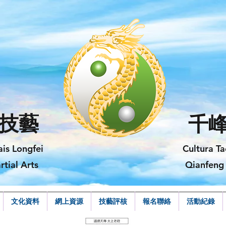
技藝
千
ais Longfei
Cultura Ta
rtial Arts
Qianfeng 
文化資料
網上資源
技藝評核
報名聯絡
活動紀錄