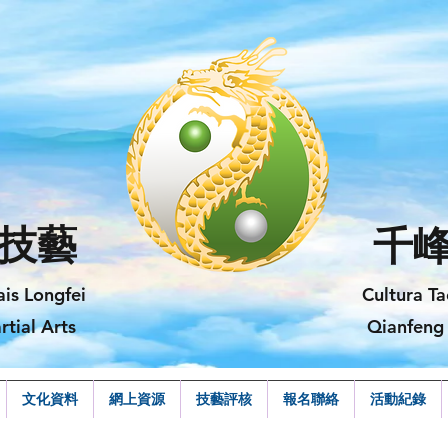
技藝
千
ais Longfei
Cultura Ta
rtial Arts
Qianfeng 
文化資料
網上資源
技藝評核
報名聯絡
活動紀錄