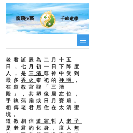
龍飛技藝
千峰道學
老君誕辰為二月十五
日，七月初一日下降度
人，是
三清
尊神中受到
最多
香火
奉祀的
神明
，
在道教宮觀「三清
殿」，其塑像居左位，
手執蒲扇或日月寶扇。
相傳老君居住在太清聖
境。
道教相信
道家
哲人
老子
是老君的
化身
，度人無