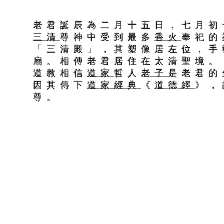
老君誕辰為二月十五日，七月初
三清
尊神中受到最多
香火
奉祀的
「三清殿」，其塑像居左位，手
扇。相傳老君居住在太清聖境。
道教相信
道家
哲人
老子
是老君的
因其傳下
道家
經典
《
道德經
》，
尊。