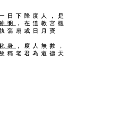
一日下降度人，是
神明
，在道教宮觀
執蒲扇或日月寶
化身
，度人無數，
故稱老君為道德天