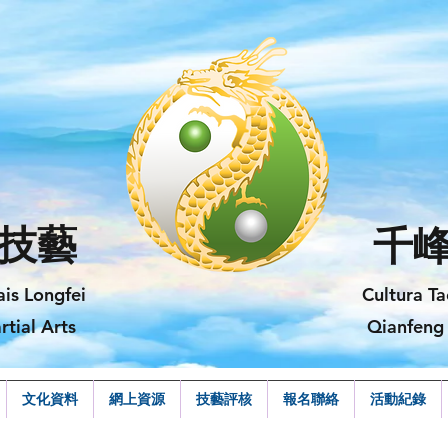
技藝
千
ais Longfei
Cultura Ta
rtial Arts
Qianfeng 
文化資料
網上資源
技藝評核
報名聯絡
活動紀錄