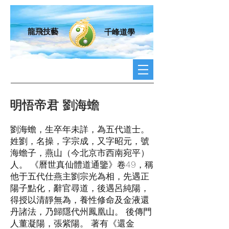
龍飛技藝
千峰道學
明悟帝君 劉海蟾
劉海蟾，生卒年未詳，為五代道士。
姓劉，名操，字宗成，又字昭元，號
海蟾子，燕山（今北京市西南宛平）
人。 《曆世真仙體道通鑒》卷49，稱
他于五代仕燕主劉宗光為相，先遇正
陽子點化，辭官尋道，後遇呂純陽，
得授以清靜無為，養性修命及金液還
丹諸法，乃歸隱代州鳳凰山。 後傳門
人董凝陽，張紫陽。 著有《還金