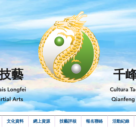
技藝
千
ais Longfei
Cultura Ta
rtial Arts
Qianfeng 
文化資料
網上資源
技藝評核
報名聯絡
活動紀錄