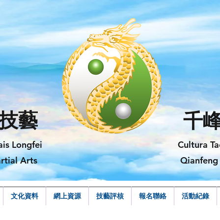
技藝
千
ais Longfei
Cultura Ta
rtial Arts
Qianfeng 
文化資料
網上資源
技藝評核
報名聯絡
活動紀錄