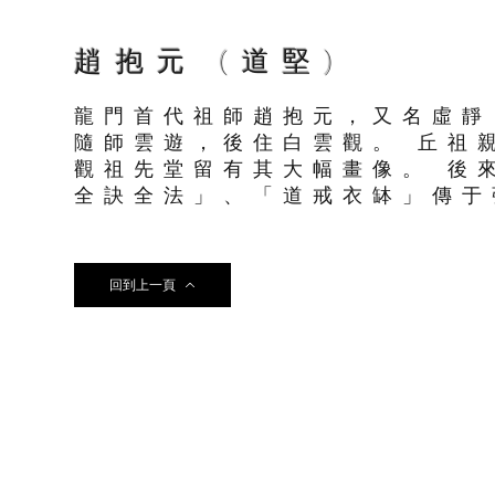
趙抱元 (道堅)
龍門首代祖師趙抱元，又名虛靜
隨師雲遊，後住白雲觀。 丘祖
觀祖先堂留有其大幅畫像。 後
全訣全法」、「道戒衣缽」傳
回到上一頁