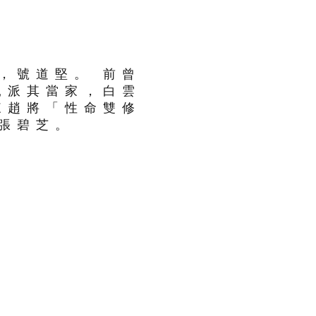
，號道堅。 前曾
親派其當家，白雲
來趙將「性命雙修
于張碧芝。